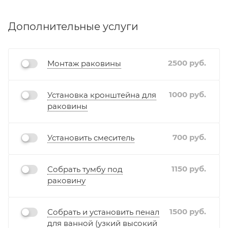
доставки в карточке товара, при оформлении
заказа (в корзине), или же уточнить у наших
Дополнительные услуги
операторов.
2500
руб.
Монтаж раковины
1000
руб.
Установка кронштейна для
раковины
700
руб.
Установить смеситель
1150
руб.
Собрать тумбу под
раковину
1500
руб.
Собрать и установить пенал
для ванной (узкий высокий