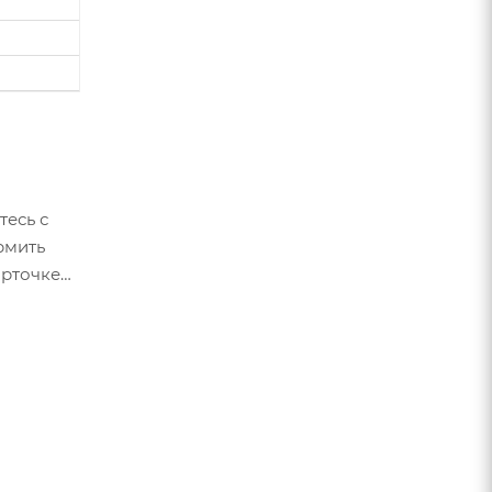
тесь с
рмить
арточке