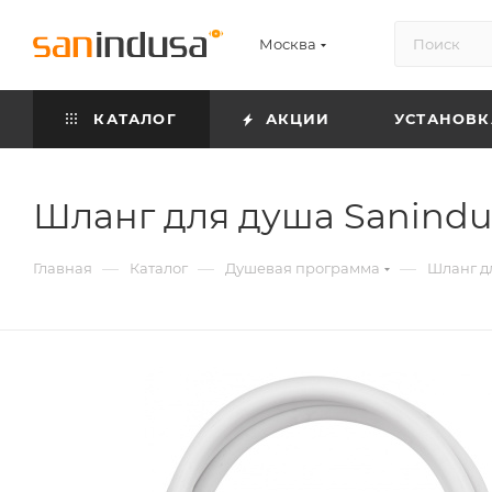
Москва
КАТАЛОГ
АКЦИИ
УСТАНОВК
Шланг для душа Sanindus
—
—
—
Главная
Каталог
Душевая программа
Шланг дл