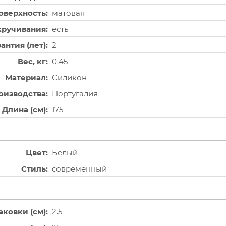
оверхность
матовая
кручивания
есть
антия (лет)
2
Вес, кг
0.45
Материал
Силикон
оизводства
Португалия
Длина (см)
175
Цвет
Белый
Стиль
современный
аковки (см)
2.5