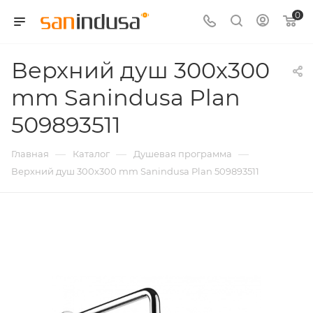
0
Верхний душ 300x300
mm Sanindusa Plan
509893511
—
—
—
Главная
Каталог
Душевая программа
Верхний душ 300x300 mm Sanindusa Plan 509893511