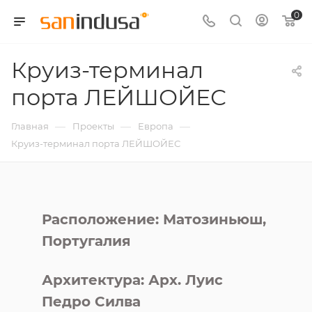
0
Круиз-терминал
порта ЛЕЙШОЙЕС
—
—
—
Главная
Проекты
Европа
Круиз-терминал порта ЛЕЙШОЙЕС
Расположение: Матозиньюш,
Португалия
Архитектура: Арх. Луис
Педро Силва