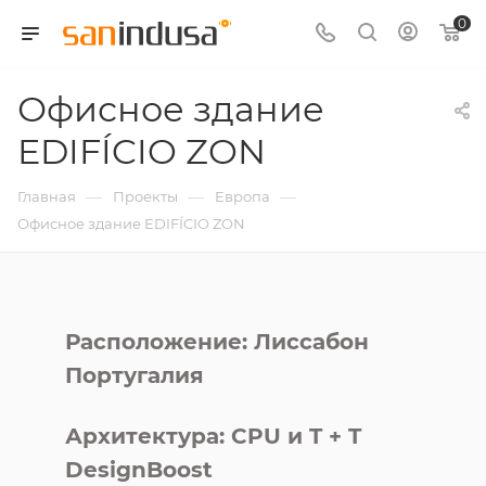
0
Офисное здание
EDIFÍCIO ZON
—
—
—
Главная
Проекты
Европа
Офисное здание EDIFÍCIO ZON
Расположение: Лиссабон
Португалия
Архитектура: CPU и T + T
Design
Boost